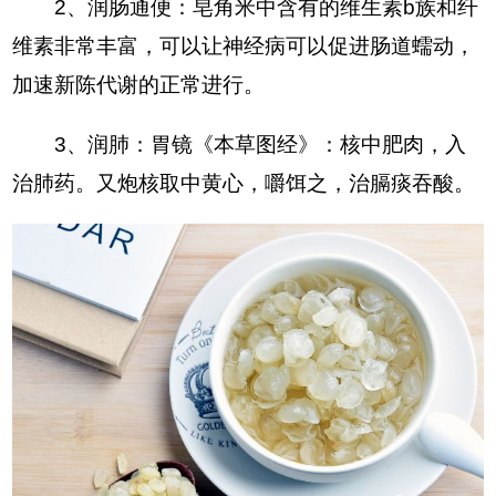
2、润肠通便：皂角米中含有的维生素b族和纤
维素非常丰富，可以让神经病可以促进肠道蠕动，
加速新陈代谢的正常进行。
3、润肺：胃镜《本草图经》：核中肥肉，入
治肺药。又炮核取中黄心，嚼饵之，治膈痰吞酸。