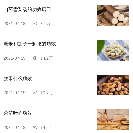
熬粥：加入适量皂角仁，淘净，温开水中侵泡
山药雪梨汤的功效窍门
2---3小时，再与檽米、花生仁合煮为稀饭，放糖就
2021-07-19
9.1万
可以服用。
薏米和莲子一起吃的功效
2021-07-19
14.2万
腰果什么功效
2021-07-19
10.7万
紫草叶的功效
2021-07-19
14.5万