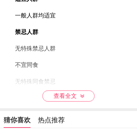
一般人群均适宜
禁忌人群
无特殊禁忌人群
不宜同食
无特殊同食禁忌
查看全文
食用方法
可乐鸡翅：翅两面改刀，加生抽、盐、料酒，
猜你喜欢
热点推荐
抓匀腌制10分钟。锅内热油，煎两面金黄，加姜蒜
片，翻炒，倒入可乐煮开，加生抽、老抽、盐，大