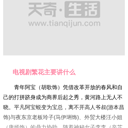
电视剧繁花主要讲什么
青年阿宝（胡歌饰）凭借改革开放的春风和自
己的打拼跻身成为商界后起之秀，黄河路上无人不
晓。平凡阿宝蜕变为宝总，离不开高人爷叔(游本昌
饰)与夜东京老板玲子(马伊琍饰)、外贸大楼汪小姐
（唐嫣饰）的鼎力协助。随着神秘女子李李（辛芷