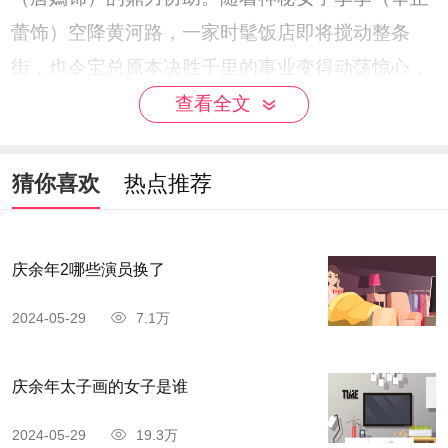
蕾饰）空降黄河路，一家时髦饭店即将搅动整条
街，也令宝总原本决胜千里的事业变得动荡惊心，
他与身边人的关系也经受着前所未有的考验。于此
查看全文
同时，深圳股市的过江龙强总也随时会给阿宝致命
一击。阿宝唯有向前，以赤子之心翻越高山，方可
猜你喜欢
热点推荐
奔赴繁花满眼。
结语：《繁花》中的阿宝没有跟谁在一起。
庆余年2哪些演员换了
2024-05-29
7.1万
庆余年太子画的女子是谁
2024-05-29
19.3万