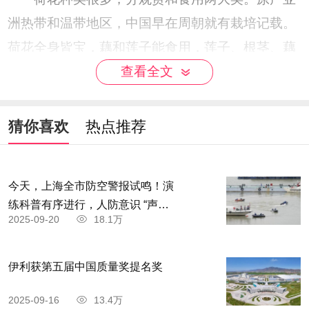
洲热带和温带地区，中国早在周朝就有栽培记载。
荷花全身皆宝，藕和莲子能食用，莲子、根茎、藕
节、荷叶、花及种子的胚芽等都可入药。其出污泥
查看全文
而不染之品格恒为世人称颂。
猜你喜欢
热点推荐
今天，上海全市防空警报试鸣！演
练科普有序进行，人防意识 “声入
2025-09-20
18.1万
人心”
伊利获第五届中国质量奖提名奖
2025-09-16
13.4万