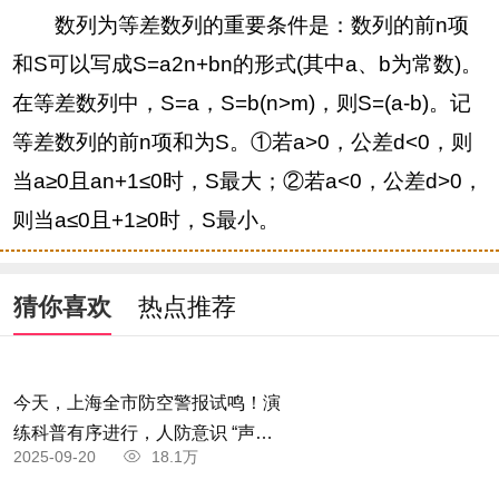
数列为等差数列的重要条件是：数列的前n项
和S可以写成S=a2n+bn的形式(其中a、b为常数)。
在等差数列中，S=a，S=b(n>m)，则S=(a-b)。记
等差数列的前n项和为S。①若a>0，公差d<0，则
当a≥0且an+1≤0时，S最大；②若a<0，公差d>0，
则当a≤0且+1≥0时，S最小。
猜你喜欢
热点推荐
今天，上海全市防空警报试鸣！演
练科普有序进行，人防意识 “声入
2025-09-20
18.1万
人心”