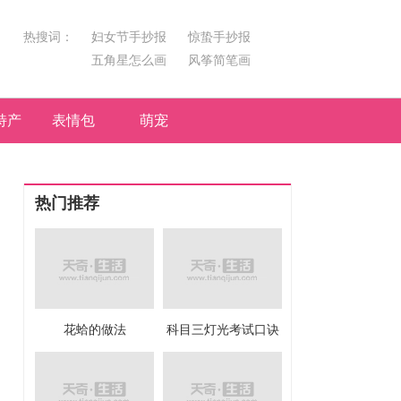
热搜词：
妇女节手抄报
惊蛰手抄报
五角星怎么画
风筝简笔画
汤圆简笔画
荷花
特产
表情包
萌宠
热门推荐
花蛤的做法
科目三灯光考试口诀