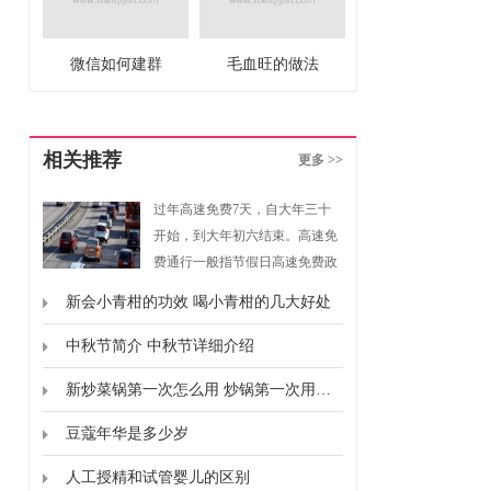
微信如何建群
毛血旺的做法
相关推荐
更多 >>
过年高速免费7天，自大年三十
开始，到大年初六结束。高速免
费通行一般指节假日高速免费政
策，是指重大节假日免收小型客
新会小青柑的功效 喝小青柑的几大好处
车通行费的政策。根据《重大节
假日免收小型客车通行费实施方
中秋节简介 中秋节详细介绍
案》规定，高速免费通行的时间
新炒菜锅第一次怎么用 炒锅第一次用要怎么弄
为春节、清明节、劳动节、国庆
节这四个国家法定节假日，以及
豆蔻年华是多少岁
上述法定节假日连休日。
人工授精和试管婴儿的区别