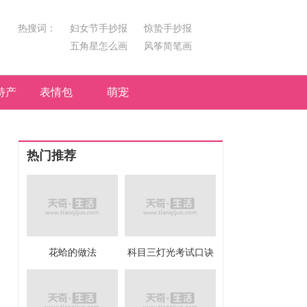
热搜词：
妇女节手抄报
惊蛰手抄报
五角星怎么画
风筝简笔画
汤圆简笔画
荷花
特产
表情包
萌宠
热门推荐
花蛤的做法
科目三灯光考试口诀