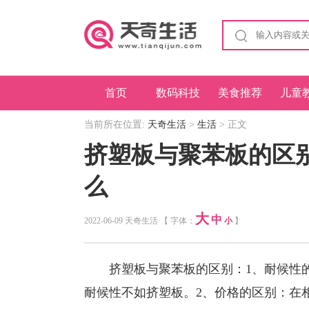
首页
数码科技
美食推荐
儿童
当前所在位置:
天奇生活
>
生活
> 正文
挤塑板与聚苯板的区
么
大
中
2022-06-09 天奇生活 【 字体：
小
】
挤塑板与聚苯板的区别：1、耐候性的
耐候性不如挤塑板。2、价格的区别：在