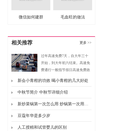
微信如何建群
毛血旺的做法
相关推荐
更多 >>
过年高速免费7天，自大年三十
开始，到大年初六结束。高速免
费通行一般指节假日高速免费政
策，是指重大节假日免收小型客
新会小青柑的功效 喝小青柑的几大好处
车通行费的政策。根据《重大节
假日免收小型客车通行费实施方
中秋节简介 中秋节详细介绍
案》规定，高速免费通行的时间
新炒菜锅第一次怎么用 炒锅第一次用要怎么弄
为春节、清明节、劳动节、国庆
节这四个国家法定节假日，以及
豆蔻年华是多少岁
上述法定节假日连休日。
人工授精和试管婴儿的区别