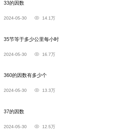
33的因数
力求新警，有时流于险怪;又善为铺陈，好发议论，
2024-05-30
14.1万
有“以文为诗”之评：对宋诗影响颇大。有《昌黎先
生集》。
35节等于多少公里每小时
参考文献:
2024-05-30
16.7万
1、彭定求 等．全唐诗（上）[M]．上海：上海古籍出版社
2、张国举．唐诗精华注译评[M]．长春：长春出版社
3、陈伯海．唐诗汇评（中）[M]．杭州：浙江教育出版社
360的因数有多少个
4、萧涤非 等．唐诗鉴赏辞典[M]．上海：上海辞书出版社
2024-05-30
13.3万
37的因数
2024-05-30
12.5万