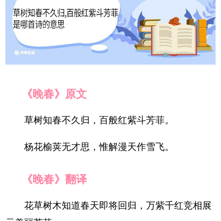
《晚春》原文
草树知春不久归，百般红紫斗芳菲。
杨花榆荚无才思，惟解漫天作雪飞。
《晚春》翻译
花草树木知道春天即将回归，万紫千红竞相展