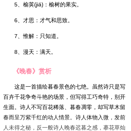
5、榆荚(jiá)：榆树的果实。
6、才思：才气和思致。
7、惟解：只知道。
8、漫天：满天。
《晚春》赏析
这是一首描绘暮春景色的七绝。虽然诗只是写
百卉千花争奇斗艳的场景，但写得工巧奇特，别开
生面。诗人不写百花稀落、暮春凋零，却写草木留
春而呈万紫千红的动人情景。诗人体物入微，发前
人未得之秘，反一般诗人晚春迟暮之感，摹花草灿