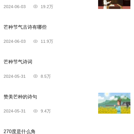
2024-06-03
19.2万
芒种节气古诗有哪些
2024-06-03
11.9万
芒种节气诗词
《晚春》创作背景
2024-05-31
8.5万
此诗为《游城南十六首》中的一首，诗题一作
“游城南晚春”，可知乃春游郊外时所作。钱仲联
赞美芒种的诗句
《韩昌黎诗系年集释》系此诗于唐宪宗元和十一年
(816)。此时韩愈已年近半百。
2024-05-31
9.4万
《晚春》作者介绍
270度是什么角