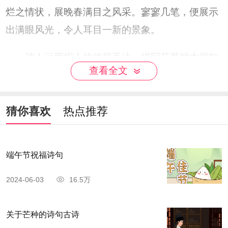
烂之情状，展晚春满目之风采。寥寥几笔，便展示
出满眼风光，令人耳目一新的景象。
诗人运用拟人的修辞手法，描写花草树木得知
查看全文
春天不久就要归去，想要留住它，于是使出浑身解
数，吐艳争芳，形成万紫千红、繁花似锦的景象，
猜你喜欢
热点推荐
就连那乏色少香的杨花、榆荚也不甘寂寞，来凑热
闹，因风起舞，化作雪飞，加入了留春的行列，表
达了诗人惜春的思想感情，同时也蕴含应抓住时
端午节祝福诗句
机，乘时而进，创造美好未来之意。
2024-06-03
16.5万
关于芒种的诗句古诗