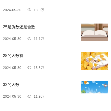
2024-05-30
13.9万
韩愈，唐代文学家、哲学家。字退之，河南河
阳(今河南孟州)人。自谓郡望昌黎，世称韩昌黎。
25是质数还是合数
早孤，由兄嫂抚养，刻苦自学。贞元八年(792)进
士。任监察御史，以事贬为阳山令。赦还后，曾任
2024-05-30
11.1万
国子博士、刑部侍郎等职。参与平定淮西之役，又
因谏阻宪宗奉迎佛骨，贬为潮州刺史。后官至吏部
28的因数有
侍郎。卒谥“文”。
2024-05-30
13.8万
政治书反对藩镇割据，思想上尊儒排佛。力反
六朝以来的骈偶文风，提倡散体，与柳宗元同为导
32的因数
古文运动的倡导者，并称“韩柳”。其散文在继承先
2024-05-30
11.9万
秦、两汉古文的基础上，加以创新和发展，气势雄
健，被列为“唐宋八大家”之首。其诗风奇崛雄伟，